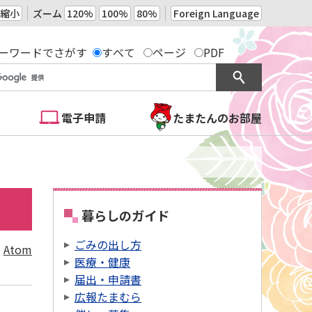
縮小
ズーム
120%
100%
80%
Foreign Language
ーワードでさがす
すべて
ページ
PDF
電子申請
たまたんのお部屋
暮らしのガイド
ごみの出し方
Atom
医療・健康
届出・申請書
広報たまむら