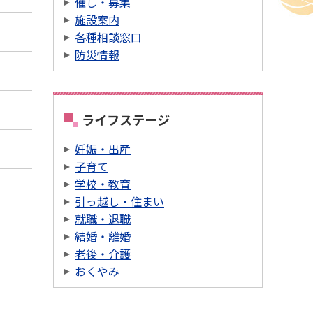
催し・募集
施設案内
各種相談窓口
防災情報
ライフステージ
妊娠・出産
子育て
学校・教育
引っ越し・住まい
就職・退職
結婚・離婚
老後・介護
おくやみ