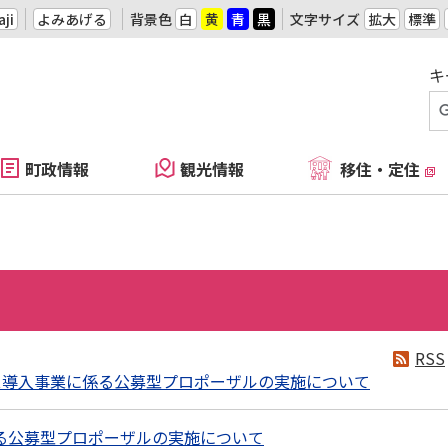
ji
よみあげる
背景色
白
黄
青
黒
文字サイズ
拡大
標準
キ
町政情報
観光情報
移住・定住
RSS
ス導入事業に係る公募型プロポーザルの実施について
る公募型プロポーザルの実施について