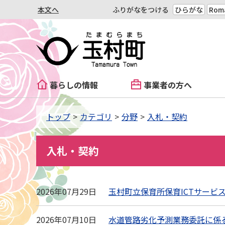
本文へ
ふりがなをつける
ひらがな
Roma
暮らしの情報
事業者の方へ
トップ
カテゴリ
分野
入札・契約
入札・契約
2026年07月29日
玉村町立保育所保育ICTサービ
2026年07月10日
水道管路劣化予測業務委託に係