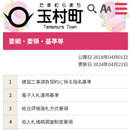
アクセ
サイト内検索
要綱・要領・基準等
公開日 2018年04月01日
更新日 2024年04月22日
1
建設工事請負契約に係る指名基準
2
電子入札運用基準
3
総合評価落札方式要領
4
低入札価格調査制度要領