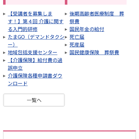
【受講者を募集しま
後期高齢者医療制度 葬
す！】第４回 介護に関す
祭費
る入門的研修
国民年金の給付
たまGO（デマンドタクシ
死亡届
ー）
死産届
地域包括支援センター
国民健康保険 葬祭費
【介護保険】給付費の過
誤申立
介護保険各種申請書ダウ
ンロード
一覧へ