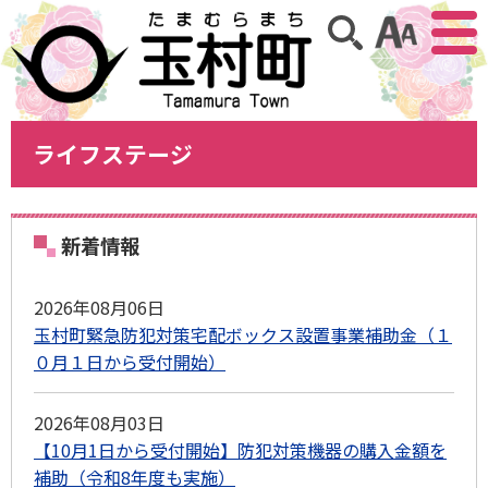
アクセ
サイト内検索
ライフステージ
新着情報
2026年08月06日
玉村町緊急防犯対策宅配ボックス設置事業補助金（１
０月１日から受付開始）
2026年08月03日
【10月1日から受付開始】防犯対策機器の購入金額を
補助（令和8年度も実施）