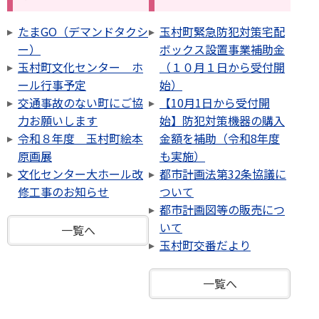
たまGO（デマンドタクシ
玉村町緊急防犯対策宅配
ー）
ボックス設置事業補助金
玉村町文化センター ホ
（１０月１日から受付開
ール行事予定
始）
交通事故のない町にご協
【10月1日から受付開
力お願いします
始】防犯対策機器の購入
令和８年度 玉村町絵本
金額を補助（令和8年度
原画展
も実施）
文化センター大ホール改
都市計画法第32条協議に
修工事のお知らせ
ついて
都市計画図等の販売につ
いて
一覧へ
玉村町交番だより
一覧へ