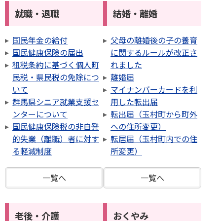
就職・退職
結婚・離婚
国民年金の給付
父母の離婚後の子の養育
国民健康保険の届出
に関するルールが改正さ
租税条約に基づく個人町
れました
民税・県民税の免除につ
離婚届
いて
マイナンバーカードを利
群馬県シニア就業支援セ
用した転出届
ンターについて
転出届（玉村町から町外
国民健康保険税の非自発
への住所変更）
的失業（離職）者に対す
転居届（玉村町内での住
る軽減制度
所変更）
一覧へ
一覧へ
老後・介護
おくやみ