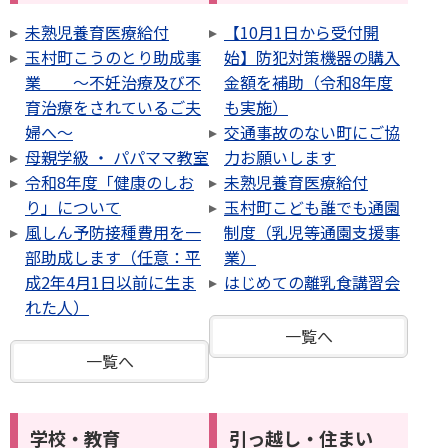
未熟児養育医療給付
【10月1日から受付開
玉村町こうのとり助成事
始】防犯対策機器の購入
業 ～不妊治療及び不
金額を補助（令和8年度
育治療をされているご夫
も実施）
婦へ～
交通事故のない町にご協
母親学級 ・ パパママ教室
力お願いします
令和8年度「健康のしお
未熟児養育医療給付
り」について
玉村町こども誰でも通園
風しん予防接種費用を一
制度（乳児等通園支援事
部助成します（任意：平
業）
成2年4月1日以前に生ま
はじめての離乳食講習会
れた人）
一覧へ
一覧へ
学校・教育
引っ越し・住まい