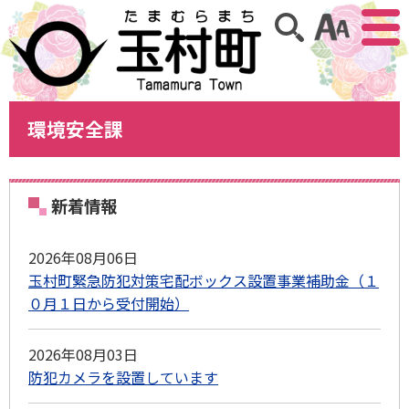
アクセ
サイト内検索
環境安全課
新着情報
2026年08月06日
玉村町緊急防犯対策宅配ボックス設置事業補助金（１
０月１日から受付開始）
2026年08月03日
防犯カメラを設置しています