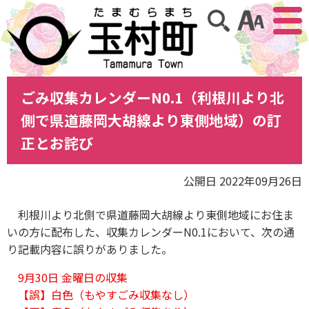
アクセ
サイト内検索
ごみ収集カレンダーN0.1（利根川より北
側で県道藤岡大胡線より東側地域）の訂
正とお詫び
公開日 2022年09月26日
利根川より北側で県道藤岡大胡線より東側地域にお住ま
いの方に配布した、収集カレンダーN0.1において、次の通
り記載内容に誤りがありました。
9月30日 金曜日の収集
【誤】白色（もやすごみ収集なし）