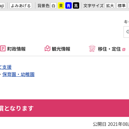
ji
よみあげる
背景色
白
黄
青
黒
文字サイズ
拡大
標準
キ
町政情報
観光情報
移住・定住
て支援
保育園・幼稚園
償となります
公開日 2021年0