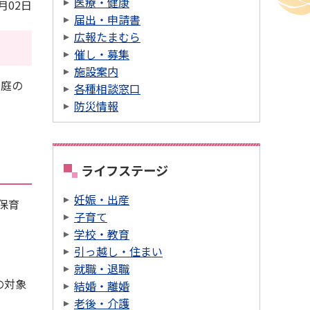
医療・健康
2月02日
届出・申請書
広報たまむら
催し・募集
施設案内
家庭の
各種相談窓口
防災情報
ライフステージ
妊娠・出産
保育
子育て
学校・教育
引っ越し・住まい
就職・退職
の対象
結婚・離婚
老後・介護