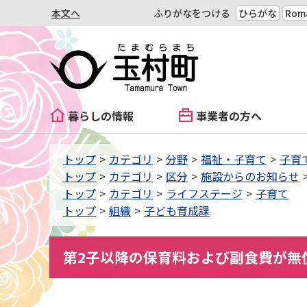
本文へ
ふりがなをつける
ひらがな
Roma
暮らしの情報
事業者の方へ
トップ
カテゴリ
分野
福祉・子育て
子育
トップ
カテゴリ
区分
施設からのお知らせ
トップ
カテゴリ
ライフステージ
子育て
トップ
組織
子ども育成課
第2子以降の保育料および副食費が無