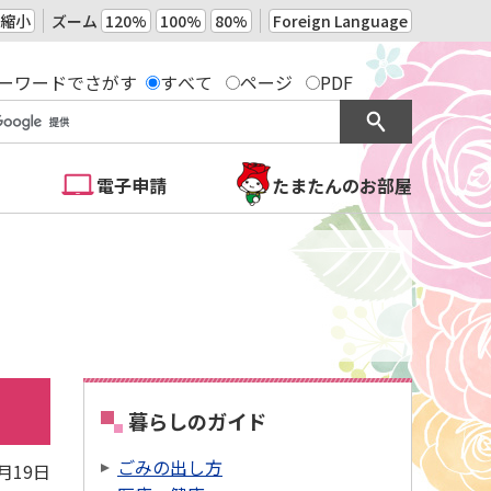
縮小
ズーム
120%
100%
80%
Foreign Language
ーワードでさがす
すべて
ページ
PDF
電子申請
たまたんのお部屋
暮らしのガイド
ごみの出し方
8月19日