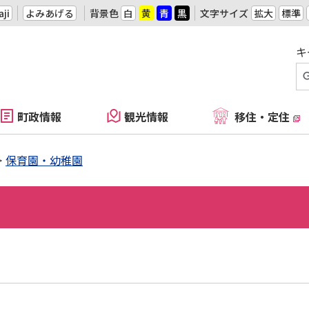
ji
よみあげる
背景色
白
黄
青
黒
文字サイズ
拡大
標準
キ
町政情報
観光情報
移住・定住
保育園・幼稚園