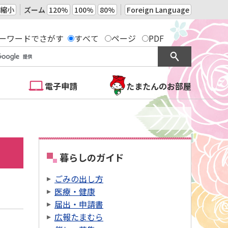
縮小
ズーム
120%
100%
80%
Foreign Language
ーワードでさがす
すべて
ページ
PDF
電子申請
たまたんのお部屋
暮らしのガイド
ごみの出し方
医療・健康
届出・申請書
広報たまむら