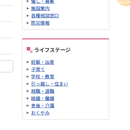
催し・募集
施設案内
各種相談窓口
防災情報
ライフステージ
妊娠・出産
子育て
学校・教育
引っ越し・住まい
就職・退職
結婚・離婚
老後・介護
おくやみ