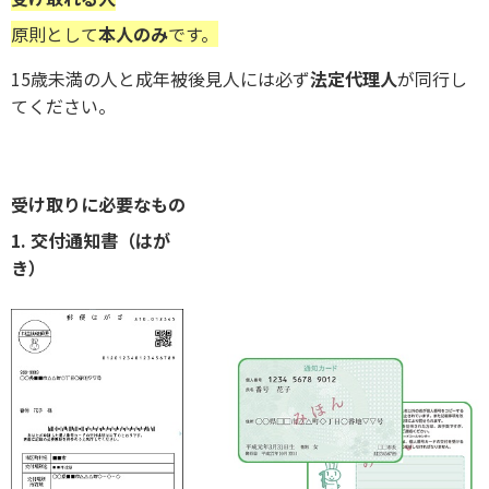
原則として
本人のみ
です。
15歳未満の人と成年被後見人には必ず
法定代理人
が同行し
てください。
受け取りに必要なもの
1. 交付通知書（はが
き）