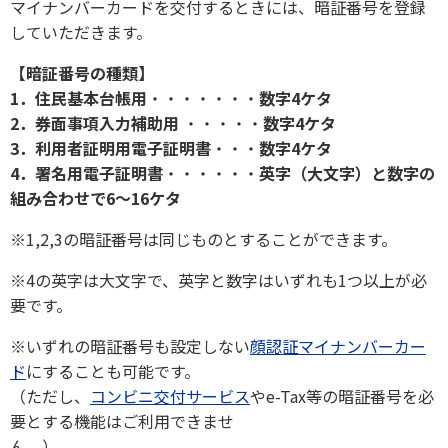
マイナンバーカードを交付するときには、暗証番号を登録
していただきます。
【暗証番号の種類】
1．住民基本台帳用
・・・・・・・
数字4ケタ
2．券面事項入力補助用
・・・・・
数字4ケタ
3．利用者証明用電子証明書
・・・
数字4ケタ
4．署名用電子証明書
・・・・・・
英字（大文字）と数字の
組み合わせで6～16ケタ
※1,2,3の暗証番号は同じものとすることができます。
※4の英字は大文字で、英字と数字はいずれも1つ以上が必
要です。
※いずれの暗証番号も設定しない
顔認証マイナンバーカー
ド
にすることも可能です。
（ただし、
コンビニ交付サービス
やe-Tax等の暗証番号を必
要とする機能はご利用できませ
ん。）