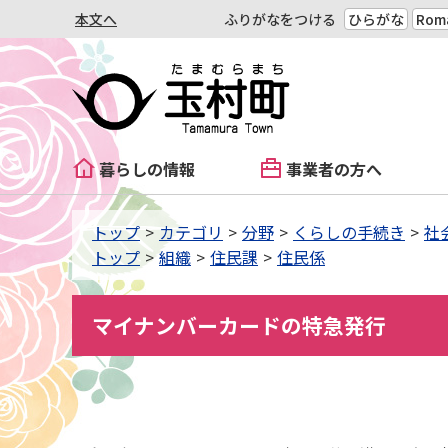
本文へ
ふりがなをつける
ひらがな
Roma
暮らしの情報
事業者の方へ
トップ
カテゴリ
分野
くらしの手続き
社
トップ
組織
住民課
住民係
マイナンバーカードの特急発行