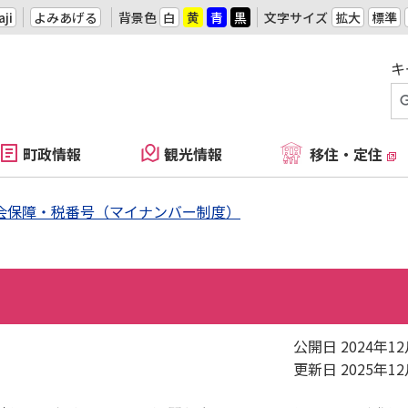
ji
よみあげる
背景色
白
黄
青
黒
文字サイズ
拡大
標準
キ
町政情報
観光情報
移住・定住
会保障・税番号（マイナンバー制度）
公開日 2024年1
更新日 2025年1