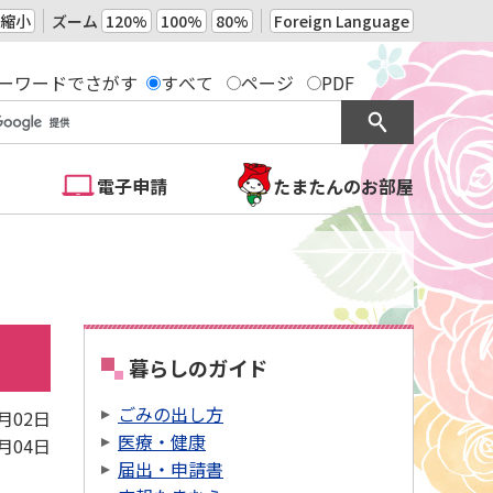
縮小
ズーム
120%
100%
80%
Foreign Language
ーワードでさがす
すべて
ページ
PDF
電子申請
たまたんのお部屋
暮らしのガイド
ごみの出し方
2月02日
医療・健康
2月04日
届出・申請書