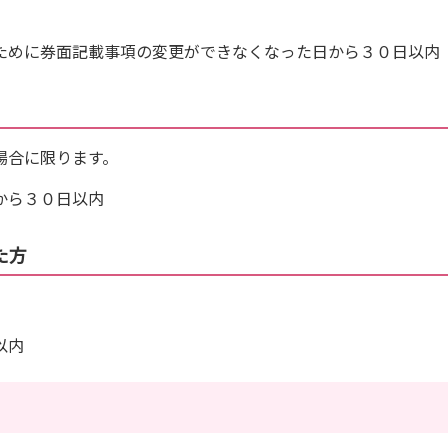
ために券面記載事項の変更ができなくなった日から３０日以内
場合に限ります。
から３０日以内
た方
以内