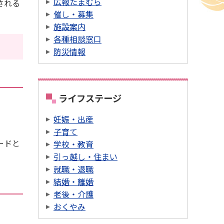
広報たまむら
される
催し・募集
施設案内
各種相談窓口
防災情報
ライフステージ
妊娠・出産
子育て
ードと
学校・教育
引っ越し・住まい
就職・退職
結婚・離婚
老後・介護
おくやみ