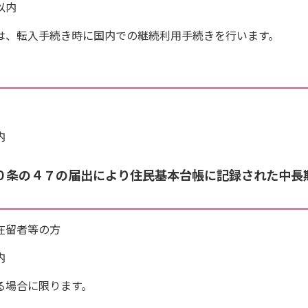
以内
は、転入手続き時に国内での継続利用手続きを行います。
内
０条の４７の届出により住民基本台帳に記録された中長
在留者等の方
内
る場合に限ります。