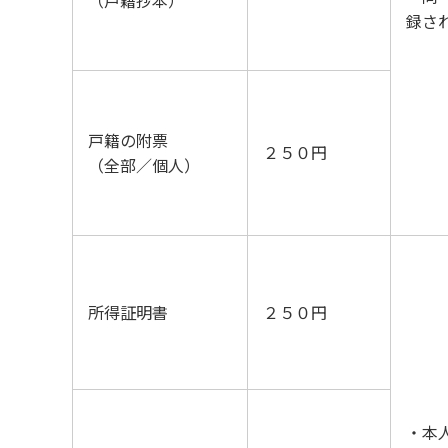
（戸籍抄本）
録さ
戸籍の附票
２５０円
（全部／個人）
所得証明書
２５０円
・本