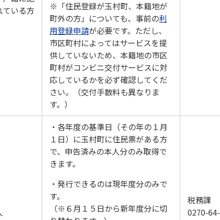
※「住民登録が玉村町、本籍地が
れている方
町外の方」についても、事前の
利
用登録申請
が必要です。ただし、
市区町村によってはサービスを提
供していないため、本籍地の市区
町村がコンビニ交付サービスに対
応しているかを必ず確認してくだ
さい。（交付手数料も異なりま
す。）
・各年度の基準日（その年の１月
１日）に玉村町に住民票がある方
で、申告済みの本人分のみ取得で
きます。
・発行できるのは現年度分のみで
す。
税務課
（※６月１５日から新年度分に切
人
0270-64-