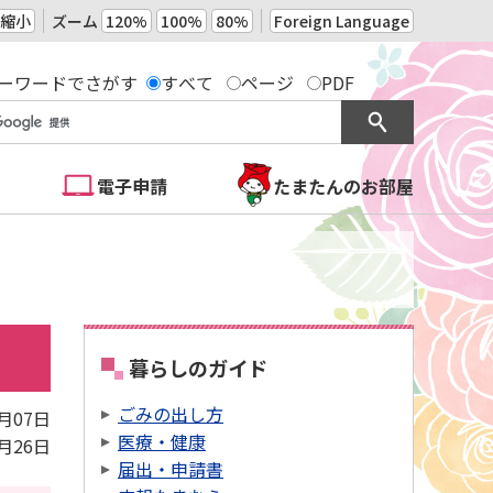
縮小
ズーム
120%
100%
80%
Foreign Language
ーワードでさがす
すべて
ページ
PDF
電子申請
たまたんのお部屋
暮らしのガイド
ごみの出し方
1月07日
医療・健康
2月26日
届出・申請書