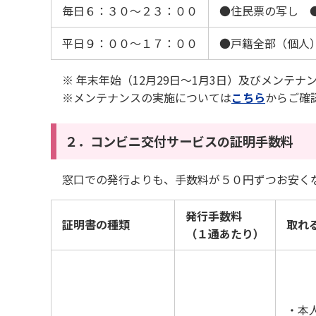
毎日６：３０〜２３：００
●住民票の写し 
平日９：００〜１７：００
●戸籍全部（個人
※ 年末年始（12月29日～1月3日）及びメンテナ
※メンテナンスの実施については
こちら
からご確
２．コンビニ交付サービスの証明手数料
窓口での発行よりも、手数料が５０円ずつお安く
発行手数料
証明書の種類
取れ
（１通あたり）
・本