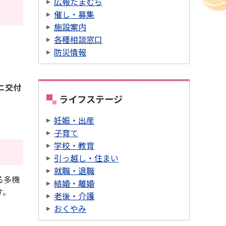
広報たまむら
催し・募集
施設案内
各種相談窓口
防災情報
ニ交付
ライフステージ
妊娠・出産
子育て
学校・教育
引っ越し・住まい
就職・退職
る多機
結婚・離婚
す。
老後・介護
おくやみ