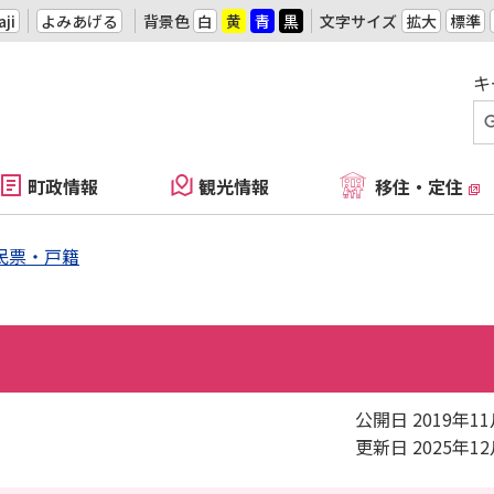
ji
よみあげる
背景色
白
黄
青
黒
文字サイズ
拡大
標準
キ
町政情報
観光情報
移住・定住
民票・戸籍
公開日 2019年1
更新日 2025年1