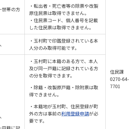
・転出者・死亡者等の除票や改製
一世帯の方
原住民票は取得できません。
・住民票コード、個人番号を記載
した住民票は取得できません。
・玉村町で印鑑登録されている本
人
人分のみ取得可能です。
・玉村町に本籍のある方で、本人
及び同一戸籍に記録されている方
住民課
の分を取得できます。
0270-64-
7701
・除籍・改製原戸籍・除附票は取
得できません。
・本籍地が玉村町、住民登録が町
外の方は事前の
利用登録申請
が必
人
要です。
一戸籍に記