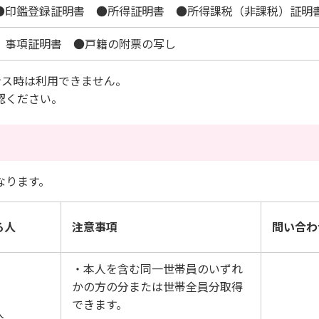
●印鑑登録証明書 ●所得証明書 ●所得課税（非課税）証明
）事項証明書 ●戸籍の附票の写し
ンス時は利用できません。
認ください。
なります。
る人
注意事項
問い合わ
・本人を含む同一世帯員のいずれ
かの方の分または世帯全員分取得
できます。
人