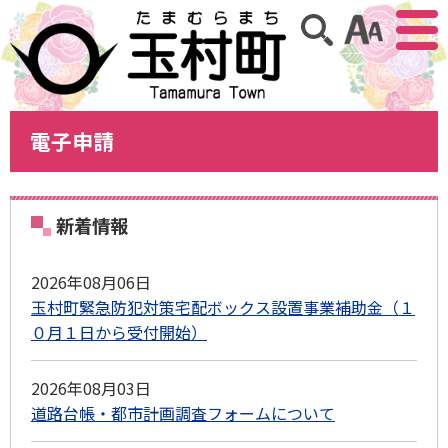
アクセ
サイト内検索
電子申請
新着情報
2026年08月06日
玉村町緊急防犯対策宅配ボックス設置事業補助金（１
０月１日から受付開始）
2026年08月03日
道路台帳・都市計画調査フォームについて