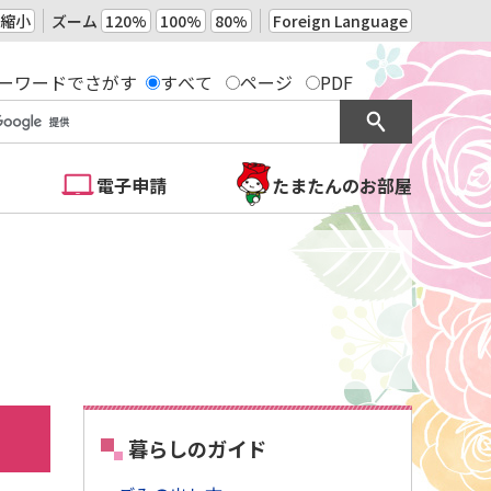
縮小
ズーム
120%
100%
80%
Foreign Language
ーワードでさがす
すべて
ページ
PDF
電子申請
たまたんのお部屋
暮らしのガイド