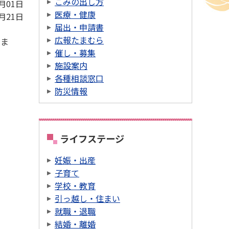
ごみの出し方
4月01日
医療・健康
4月21日
届出・申請書
広報たまむら
きま
催し・募集
施設案内
各種相談窓口
防災情報
ライフステージ
妊娠・出産
子育て
学校・教育
引っ越し・住まい
就職・退職
結婚・離婚