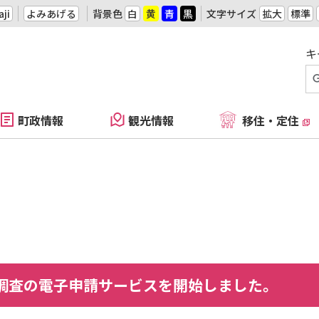
ji
よみあげる
背景色
白
黄
青
黒
文字サイズ
拡大
標準
キ
町政情報
観光情報
移住・定住
)調査の電子申請サービスを開始しました。