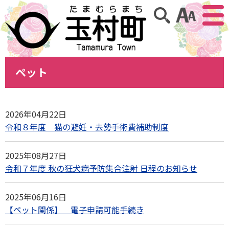
アクセ
サイト内検索
ペット
2026年04月22日
令和８年度 猫の避妊・去勢手術費補助制度
2025年08月27日
令和７年度 秋の狂犬病予防集合注射 日程のお知らせ
2025年06月16日
【ペット関係】 電子申請可能手続き