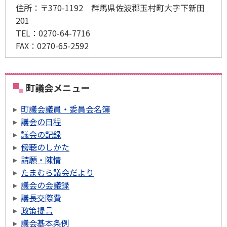
住所
：〒370-1192 群馬県佐波郡玉村町大字下新田
201
TEL
：0270-64-7716
FAX
：0270-65-2592
町議会メニュー
町議会議員・委員会名簿
議会の日程
議会の記録
傍聴のしかた
請願・陳情
たまむら議会だより
議会の会議録
議長交際費
政策提言
議会基本条例