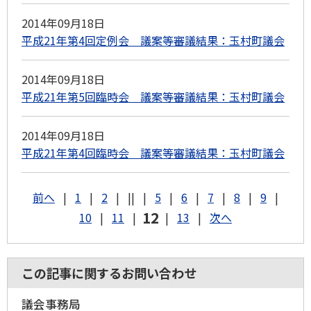
2014年09月18日
平成21年第4回定例会 議案等審議結果：玉村町議会
2014年09月18日
平成21年第5回臨時会 議案等審議結果：玉村町議会
2014年09月18日
平成21年第4回臨時会 議案等審議結果：玉村町議会
前へ
|
1
|
2
|
||
|
5
|
6
|
7
|
8
|
9
|
12
10
|
11
|
|
13
|
次へ
この記事に関するお問い合わせ
議会事務局