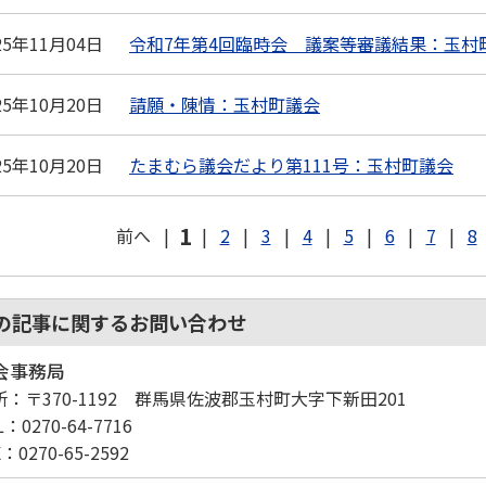
25年11月04日
令和7年第4回臨時会 議案等審議結果：玉村
25年10月20日
請願・陳情：玉村町議会
25年10月20日
たまむら議会だより第111号：玉村町議会
1
前へ
|
|
2
|
3
|
4
|
5
|
6
|
7
|
8
の記事に関するお問い合わせ
会事務局
所
：〒370-1192 群馬県佐波郡玉村町大字下新田201
L
：0270-64-7716
X
：0270-65-2592