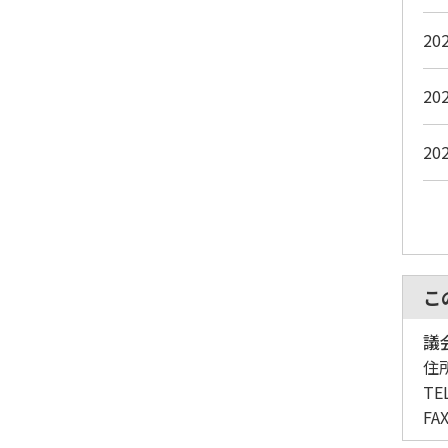
20
20
20
こ
議
住
TE
FA