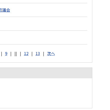
町議会
|
9
|
||
|
12
|
13
|
次へ