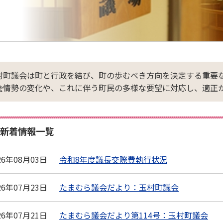
村町議会は町と行政を結び、町の歩むべき方向を決定する重要
会情勢の変化や、これに伴う町民の多様な要望に対応し、適正
新着情報一覧
26年08月03日
令和8年度議長交際費執行状況
26年07月23日
たまむら議会だより：玉村町議会
26年07月21日
たまむら議会だより第114号：玉村町議会