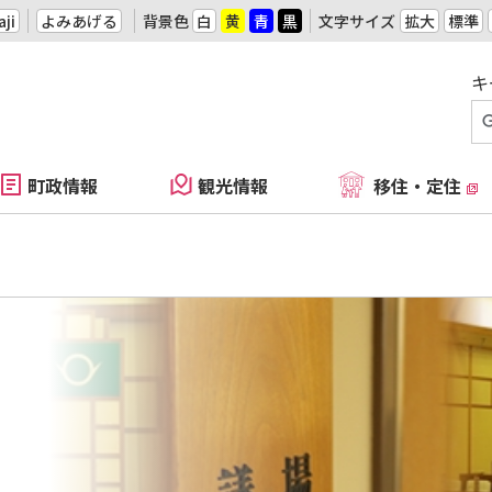
ji
よみあげる
背景色
白
黄
青
黒
文字サイズ
拡大
標準
キ
町政情報
観光情報
移住・定住