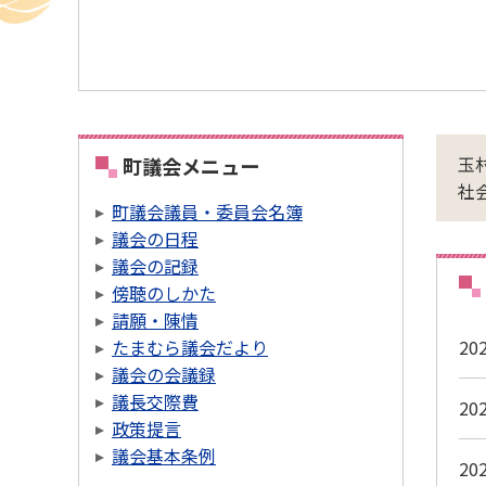
玉
町議会メニュー
社
町議会議員・委員会名簿
議会の日程
議会の記録
傍聴のしかた
請願・陳情
たまむら議会だより
20
議会の会議録
議長交際費
20
政策提言
議会基本条例
20