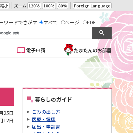
縮小
ズーム
120%
100%
80%
Foreign Language
ーワードでさがす
すべて
ページ
PDF
電子申請
たまたんのお部屋
暮らしのガイド
ごみの出し方
5月25日
医療・健康
6月12日
届出・申請書