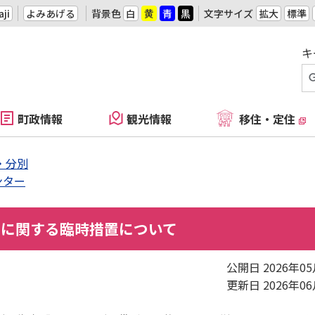
ji
よみあげる
背景色
白
黄
青
黒
文字サイズ
拡大
標準
キ
町政情報
観光情報
移住・定住
・分別
ンター
袋に関する臨時措置について
公開日 2026年0
更新日 2026年0