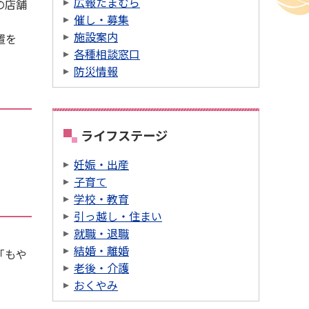
広報たまむら
の店舗
催し・募集
施設案内
置を
各種相談窓口
防災情報
ライフステージ
妊娠・出産
子育て
学校・教育
引っ越し・住まい
就職・退職
結婚・離婚
「もや
老後・介護
おくやみ