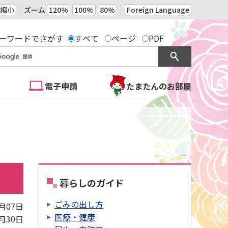
縮小
ズーム
120%
100%
80%
Foreign Language
ーワードでさがす
すべて
ページ
PDF
電子申請
たまたんのお部屋
暮らしのガイド
ごみの出し方
4月07日
医療・健康
3月30日