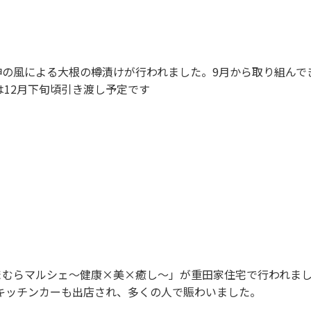
神の風による大根の樽漬けが行われました。9月から取り組んで
12月下旬頃引き渡し予定です
まむらマルシェ～健康×美×癒し～」が重田家住宅で行われま
キッチンカーも出店され、多くの人で賑わいました。