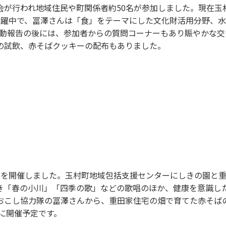
会が行われ地域住民や町関係者約50名が参加しました。現在玉
活躍中で、冨澤さんは「食」をテーマにした文化財活用分野、
活動報告の後には、参加者からの質問コーナーもあり賑やかな交
の試飲、赤そばクッキーの配布もありました。
」を開催しました。玉村町地域包括支援センターにしきの園と
だき「春の小川」「四季の歌」などの歌唱のほか、健康を意識し
おこし協力隊の冨澤さんから、重田家住宅の畑で育てた赤そば
）に開催予定です。