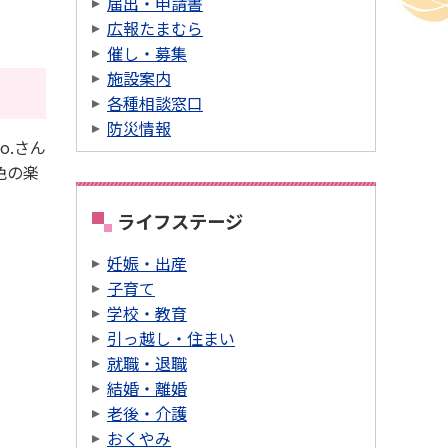
届出・申請書
広報たまむら
催し・募集
施設案内
各種相談窓口
防災情報
o.さん
色の楽
ライフステージ
妊娠・出産
子育て
学校・教育
引っ越し・住まい
就職・退職
結婚・離婚
老後・介護
おくやみ