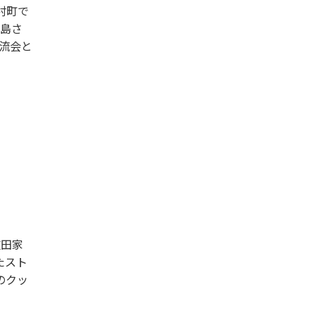
村町で
水島さ
流会と
重田家
たスト
のクッ