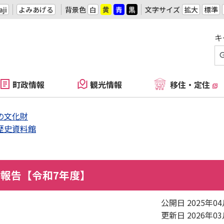
ji
よみあげる
背景色
白
黄
青
黒
文字サイズ
拡大
標準
キ
町政情報
観光情報
移住・定住
の文化財
歴史資料館
報告【令和7年度】
公開日 2025年0
更新日 2026年0