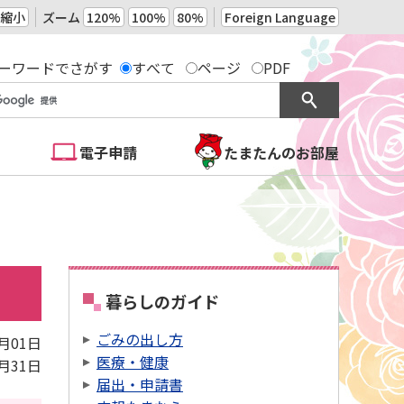
縮小
ズーム
120%
100%
80%
Foreign Language
ーワードでさがす
すべて
ページ
PDF
電子申請
たまたんのお部屋
暮らしのガイド
ごみの出し方
1月01日
医療・健康
3月31日
届出・申請書