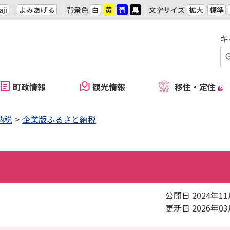
ji
よみあげる
背景色
白
黄
青
黒
文字サイズ
拡大
標準
キ
町政情報
観光情報
移住・定住
納税
企業版ふるさと納税
公開日 2024年1
更新日 2026年0