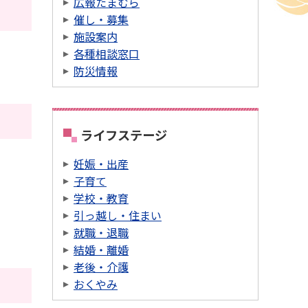
広報たまむら
催し・募集
施設案内
各種相談窓口
防災情報
ライフステージ
妊娠・出産
子育て
学校・教育
引っ越し・住まい
就職・退職
結婚・離婚
老後・介護
おくやみ