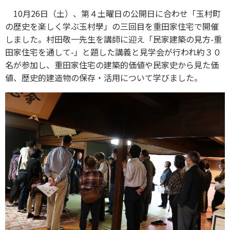
10月26日（土）、第４土曜日の公開日に合わせ「玉村町
の歴史を楽しく学ぶ玉村學」の三回目を重田家住宅で開催
しました。村田敬一先生を講師に迎え「民家建築の見方-重
田家住宅を通して-」と題した講義と見学会が行われ約３０
名が参加し、重田家住宅の建築的価値や民家史から見た価
値、歴史的建造物の保存・活用について学びました。