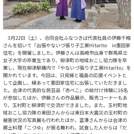
3月22日（土）、合同会社ふなつきば代表社員の伊藤千晴
さんを招いて「出張やないづ張り子工房Hitarito in重田家
住宅」を開催しました。伊藤さんは高崎市出身で群馬県立
女子大学の卒業生であり、柳津町の地域おこし協力隊を卒
業し、現在柳津駅構内で「やないづ張り子工房Hitarito」を
開かれています。今回は、只見線と福島の応援イベントと
して企画し、縁あって重田家住宅に出張していただきまし
た。会津の代表的な民芸品「赤べこ」の絵付け体験に16名
が参加したほか、伊藤さんの作品展示、販売コーナーもあ
り、玉村町と柳津町で交流ができました。また、玉村町地
域おこし協力隊の東田さんからは東日本大震災の玉村町の
被害状況の写真展も行われたほか、冨澤さんからは会津の
郷土料理「こづゆ」が振る舞われ、試食した人からは「だ