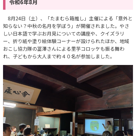
令和6年8月
8月24日（土）、「たまむら箱推し」主催による「意外と
知らない？中秋の名月を学ぼう」が開催されました。やさ
しい日本語で学ぶお月見についての講座や、クイズラリ
ー、折り紙や塗り絵体験コーナーが設けられたほか、地域
おこし協力隊の冨澤さんによる里芋コロッケも振る舞わ
れ、子どもから大人まで約４０名が参加しました。