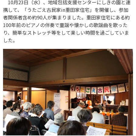
10月23日（水）、地域包括支援センターにしきの園と連
携して、「うたごえ古民家in重田家住宅」を開催し、参加
者関係者含め約90人が集まりました。重田家住宅にある約
100年前のピアノの伴奏で童謡や懐かしの歌謡曲を歌った
り、簡単なストレッチ等をして楽しい時間を過ごしていま
した。