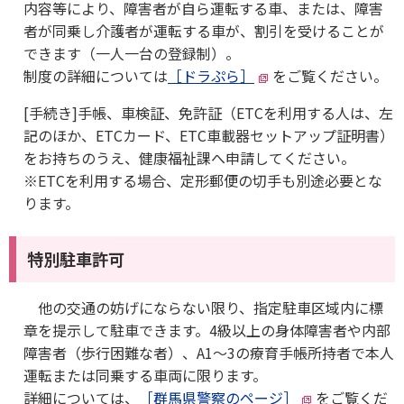
内容等により、障害者が自ら運転する車、または、障害
者が同乗し介護者が運転する車が、割引を受けることが
できます（一人一台の登録制）。
​制度の​​​​​​詳細については
［ドラぷら］
をご覧ください。
[手続き]手帳、車検証、免許証（ETCを利用する人は、左
記のほか、ETCカード、ETC車載器セットアップ証明書）
をお持ちのうえ、健康福祉課へ申請してください。
※ETCを利用する場合、定形郵便の切手も別途必要とな
ります。
特別駐車許可
他の交通の妨げにならない限り、指定駐車区域内に標
章を提示して駐車できます。4級以上の身体障害者や内部
障害者（歩行困難な者）、A1～3の療育手帳所持者で本人
運転または同乗する車両に限ります。
詳細については、
［群馬県警察のページ］
をご覧くだ