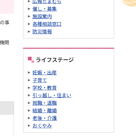
広報たまむら
催し・募集
施設案内
の事
各種相談窓口
防災情報
機関
ライフステージ
妊娠・出産
子育て
学校・教育
引っ越し・住まい
就職・退職
結婚・離婚
老後・介護
おくやみ