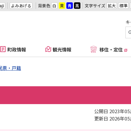
ji
よみあげる
背景色
白
黄
青
黒
文字サイズ
拡大
標準
キ
町政情報
観光情報
移住・定住
民票・戸籍
公開日 2023年0
更新日 2026年0