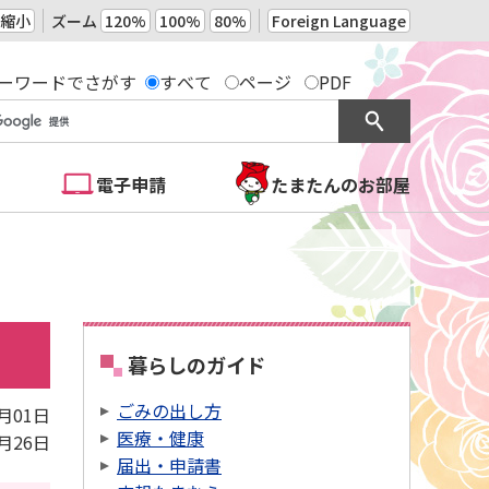
縮小
ズーム
120%
100%
80%
Foreign Language
ーワードでさがす
すべて
ページ
PDF
電子申請
たまたんのお部屋
暮らしのガイド
ごみの出し方
5月01日
医療・健康
5月26日
届出・申請書