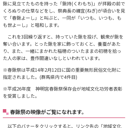
鍬に見立てたものを持った「鍬持(くわもち)」が拝殿の前で
くろぬりの仕草などをし、祭典長の禰宜(ねぎ)が頃合いを見
て「春鍬よーし」と叫ぶと、一同が「いつも、いつも、も
も世よーし」と唱和します。
これを3回繰り返すと、持っていた鍬を投げ、観衆が鍬を
奪い合います。とった鍬を家に飾っておくと、養蚕があた
り、また、一緒にまかれた稲穂のついたままの初穂を拾っ
た人の家は、豊作間違いなしといわれています。
※春鍬祭は平成14年2月12日に国の重要無形民俗文化財に
指定されました。(群馬県内で4件目)
※平成26年度 神明宮春鍬祭保存会が地域文化功労者表彰
を受賞しました。
春鍬祭の映像がご覧になれます。
以下のバナーをクリックすると、リンク先の「地域文化