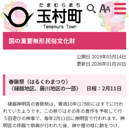
アクセ
サイト内検索
国の重要無形民俗文化財
公開日 2019年05月14日
更新日 2026年01月30日
春鍬祭
（はるくわまつり）
〈樋越地区、藤川地区の一部〉 日程：2月11日
樋越神明宮の春鍬祭は、寛政10年(1798)にはすでに行わ
れていたようです。この祭りはその年の豊作を予祝して行
う田遊びの神事で、毎年2月11日に神明宮で行われます。神
明宮の拝殿で祭典が行われた後、榊や樫の枝に餅をつけ、