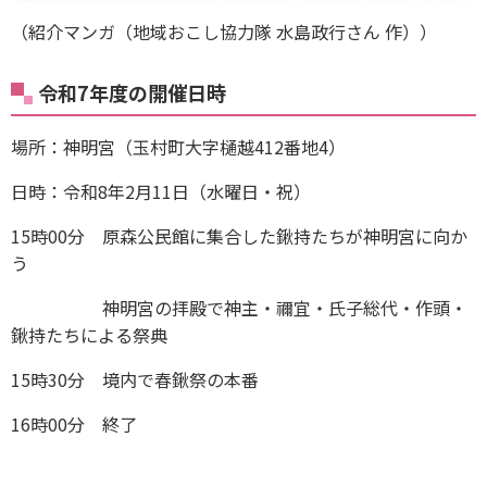
（紹介マンガ（地域おこし協力隊 水島政行さん 作））
令和7年度の開催日時
場所：神明宮（玉村町大字樋越412番地4）
日時：令和8年2月11日（水曜日・祝）
15時00分 原森公民館に集合した鍬持たちが神明宮に向か
う
神明宮の拝殿で神主・禰宜・氏子総代・作頭・
鍬持たちによる祭典
15時30分 境内で春鍬祭の本番
16時00分 終了