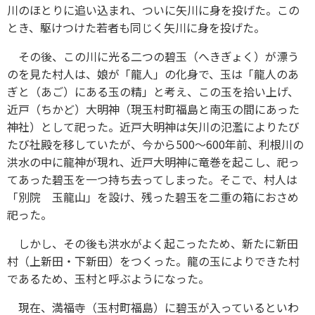
川のほとりに追い込まれ、ついに矢川に身を投げた。この
とき、駆けつけた若者も同じく矢川に身を投げた。
その後、この川に光る二つの碧玉（へきぎょく）が漂う
のを見た村人は、娘が「龍人」の化身で、玉は「龍人のあ
ぎと（あご）にある玉の精」と考え、この玉を拾い上げ、
近戸（ちかど）大明神（現玉村町福島と南玉の間にあった
神社）として祀った。近戸大明神は矢川の氾濫によりたび
たび社殿を移していたが、今から500～600年前、利根川の
洪水の中に龍神が現れ、近戸大明神に竜巻を起こし、祀っ
てあった碧玉を一つ持ち去ってしまった。そこで、村人は
「別院 玉龍山」を設け、残った碧玉を二重の箱におさめ
祀った。
しかし、その後も洪水がよく起こったため、新たに新田
村（上新田・下新田）をつくった。龍の玉によりできた村
であるため、玉村と呼ぶようになった。
現在、満福寺（玉村町福島）に碧玉が入っているといわ