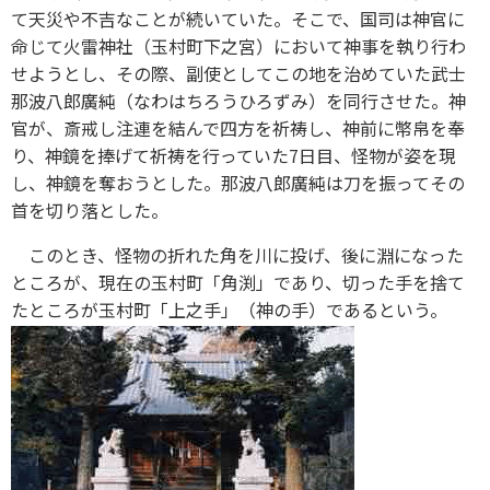
て天災や不吉なことが続いていた。そこで、国司は神官に
命じて火雷神社（玉村町下之宮）において神事を執り行わ
せようとし、その際、副使としてこの地を治めていた武士
那波八郎廣純（なわはちろうひろずみ）を同行させた。神
官が、斎戒し注連を結んで四方を祈祷し、神前に幣帛を奉
り、神鏡を捧げて祈祷を行っていた7日目、怪物が姿を現
し、神鏡を奪おうとした。那波八郎廣純は刀を振ってその
首を切り落とした。
このとき、怪物の折れた角を川に投げ、後に淵になった
ところが、現在の玉村町「角渕」であり、切った手を捨て
たところが玉村町「上之手」（神の手）であるという。