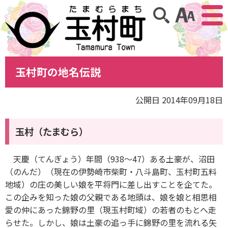
アクセ
サイト内検索
玉村町の地名伝説
公開日 2014年09月18日
玉村（たまむら）
天慶（てんぎょう）年間（938～47）ある土豪が、沼田
（のんだ）（現在の伊勢崎市柴町・八斗島町、玉村町五料
地域）の庄の美しい娘を平将門に差し出すことを企てた。
この企みを知った娘の父親である地頭は、娘を娘と相思相
愛の仲にあった錦野の里（現玉村町域）の若者のもとへ走
らせた。しかし、娘は土豪の追っ手に錦野の里を流れる矢