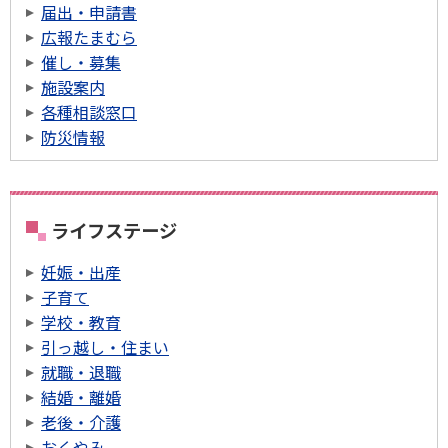
届出・申請書
広報たまむら
催し・募集
施設案内
各種相談窓口
防災情報
ライフステージ
妊娠・出産
子育て
学校・教育
引っ越し・住まい
就職・退職
結婚・離婚
老後・介護
おくやみ