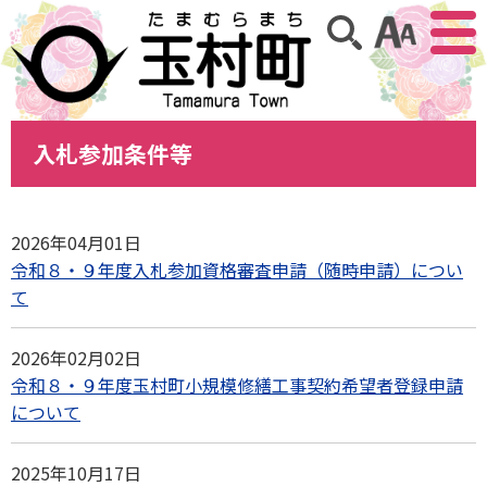
アクセ
サイト内検索
入札参加条件等
2026年04月01日
令和８・９年度入札参加資格審査申請（随時申請）につい
て
2026年02月02日
令和８・９年度玉村町小規模修繕工事契約希望者登録申請
について
2025年10月17日