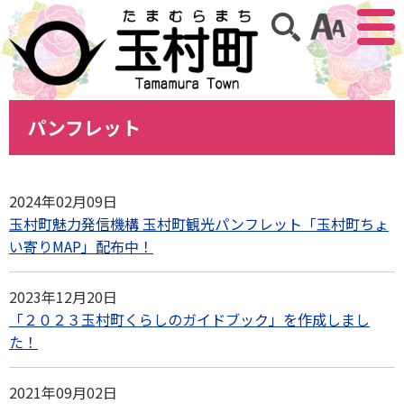
アクセ
サイト内検索
パンフレット
2024年02月09日
玉村町魅力発信機構 玉村町観光パンフレット「玉村町ちょ
い寄りMAP」配布中！
2023年12月20日
「２０２３玉村町くらしのガイドブック」を作成しまし
た！
2021年09月02日