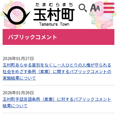
アクセ
サイト内検索
パブリックコメント
2026年01月27日
玉村町あらゆる差別をなくし一人ひとりの人権が守られる
社会をめざす条例（素案）に関するパブリックコメントの
実施結果について
2026年01月26日
玉村町手話言語条例（素案）に対するパブリックコメント
結果について