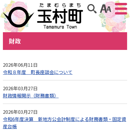
アクセ
サイト内検索
財政
2026年06月11日
令和８年度 町長座談会について
2026年03月27日
財政情報開示（財務書類）
2026年03月27日
令和6年度決算 新地方公会計制度による財務書類・固定資
産台帳