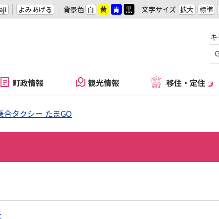
ji
よみあげる
背景色
白
黄
青
黒
文字サイズ
拡大
標準
キ
町政情報
観光情報
移住・定住
乗合タクシー たまGO
～