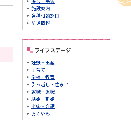
催し・募集
施設案内
各種相談窓口
防災情報
ライフステージ
妊娠・出産
子育て
学校・教育
引っ越し・住まい
就職・退職
結婚・離婚
老後・介護
おくやみ