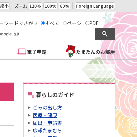
縮小
ズーム
120%
100%
80%
Foreign Language
ーワードでさがす
すべて
ページ
PDF
電子申請
たまたんのお部屋
暮らしのガイド
ごみの出し方
医療・健康
届出・申請書
広報たまむら