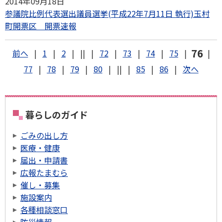
2014年09月18日
参議院比例代表選出議員選挙(平成22年7月11日 執行)玉村
町開票区 開票速報
76
前へ
|
1
|
2
|
||
|
72
|
73
|
74
|
75
|
|
77
|
78
|
79
|
80
|
||
|
85
|
86
|
次へ
暮らしのガイド
ごみの出し方
医療・健康
届出・申請書
広報たまむら
催し・募集
施設案内
各種相談窓口
防災情報