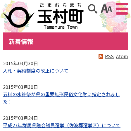
アクセ
サイト内検索
新着情報
RSS
Atom
2015年03月30日
入札・契約制度の改正について
2015年03月30日
五料の水神祭が県の重要無形民俗文化財に指定されまし
た！
2015年03月24日
平成27年群馬県議会議員選挙（佐波郡選挙区）について