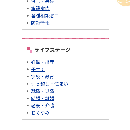
催し・募集
施設案内
各種相談窓口
防災情報
ライフステージ
妊娠・出産
子育て
学校・教育
引っ越し・住まい
就職・退職
結婚・離婚
老後・介護
おくやみ