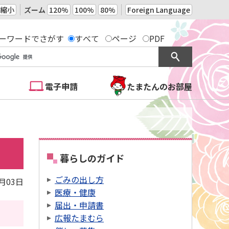
縮小
ズーム
120%
100%
80%
Foreign Language
ーワードでさがす
すべて
ページ
PDF
電子申請
たまたんのお部屋
暮らしのガイド
ごみの出し方
6月03日
医療・健康
届出・申請書
広報たまむら