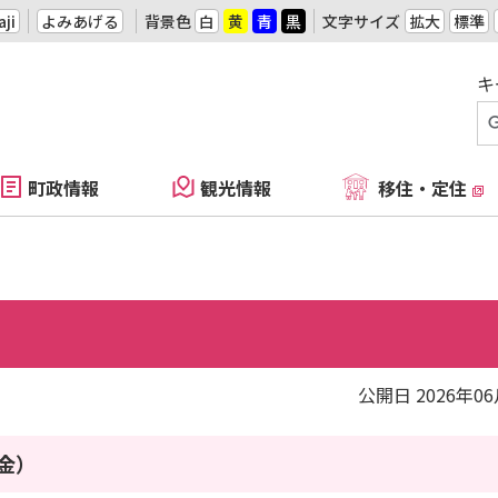
ji
よみあげる
背景色
白
黄
青
黒
文字サイズ
拡大
標準
キ
町政情報
観光情報
移住・定住
公開日 2026年0
（金）