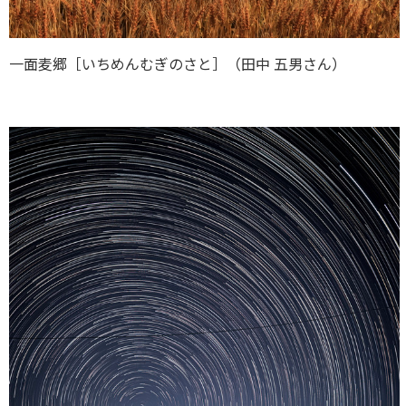
一面麦郷［いちめんむぎのさと］（田中 五男さん）