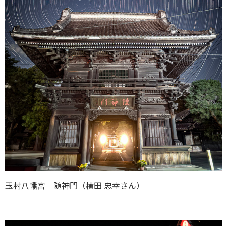
玉村八幡宮 随神門（横田 忠幸さん）