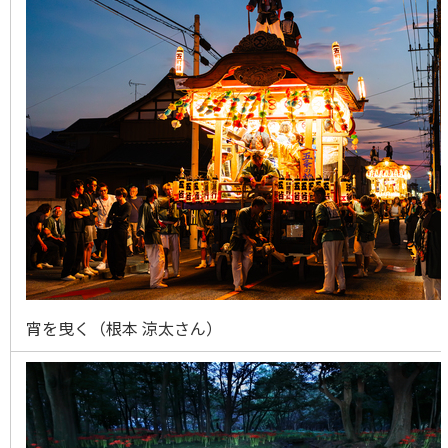
宵を曳く（根本 涼太さ