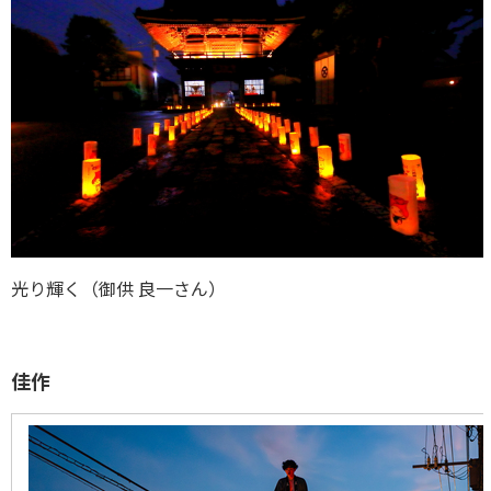
光り輝く（御供 良一さん）
佳作