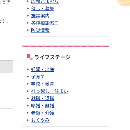
広報たまむら
はでき
催し・募集
施設案内
で）。
各種相談窓口
防災情報
ライフステージ
妊娠・出産
子育て
学校・教育
引っ越し・住まい
就職・退職
結婚・離婚
老後・介護
おくやみ