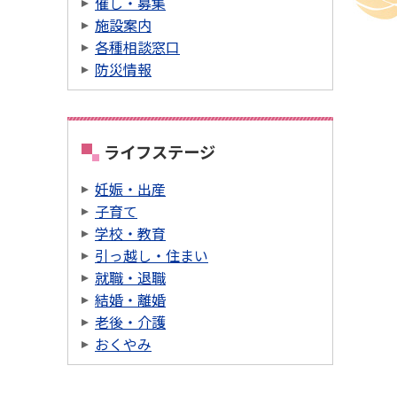
催し・募集
施設案内
各種相談窓口
防災情報
ライフステージ
妊娠・出産
子育て
学校・教育
引っ越し・住まい
就職・退職
結婚・離婚
老後・介護
おくやみ