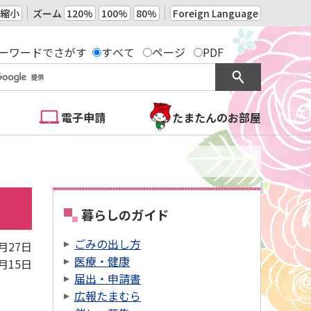
縮小
ズーム
120%
100%
80%
Foreign Language
ーワードでさがす
すべて
ページ
PDF
電子申請
たまたんのお部屋
暮らしのガイド
ごみの出し方
5月27日
医療・健康
6月15日
届出・申請書
広報たまむら