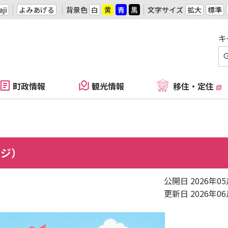
ji
よみあげる
背景色
白
黄
青
黒
文字サイズ
拡大
標準
キ
町政情報
観光情報
移住・定住
ージ）
公開日 2026年0
更新日 2026年0