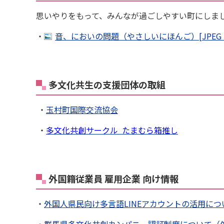
思いやりをもって、みんなが過ごしやすい町にしま
・
音、においの問題（やさしいにほんご）[JPEG：4
多文化共生の支援団体の取組
・
玉村町国際交流協会
・
多文化共創サークル たまむら箱推し
外国籍従業員 雇用企業 向け情報
・
外国人県民向け多言語LINEアカウントの活用につ