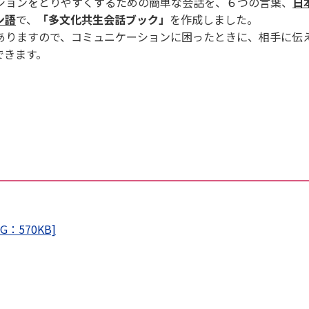
ョンをとりやすくするための簡単な会話を、６つの言葉、
日
ン語
で、
「多文化共生会話ブック」
を作成しました。
りますので、コミュニケーションに困ったときに、相手に伝
できます。
570KB]