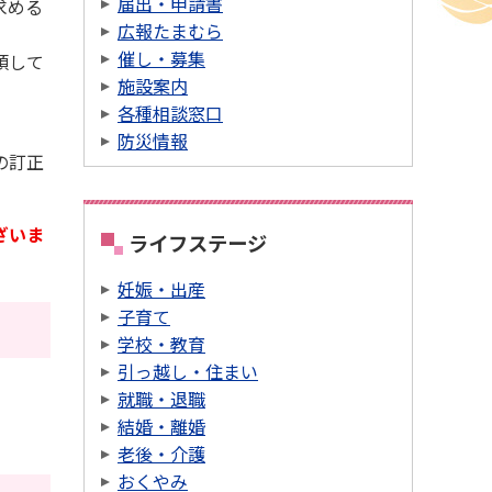
届出・申請書
求める
広報たまむら
催し・募集
頼して
施設案内
各種相談窓口
防災情報
の訂正
ざいま
ライフステージ
妊娠・出産
子育て
学校・教育
引っ越し・住まい
就職・退職
結婚・離婚
老後・介護
おくやみ