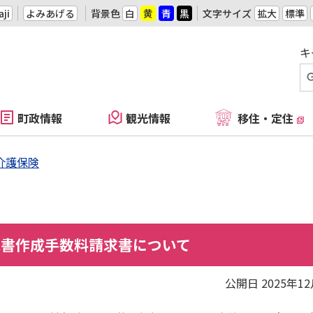
ji
よみあげる
背景色
白
黄
青
黒
文字サイズ
拡大
標準
キ
町政情報
観光情報
移住・定住
介護保険
見書作成手数料請求書について
公開日 2025年1