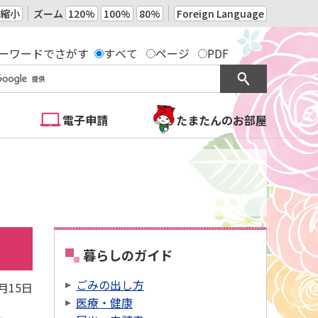
縮小
ズーム
120%
100%
80%
Foreign Language
ーワードでさがす
すべて
ページ
PDF
電子申請
たまたんのお部屋
暮らしのガイド
ごみの出し方
2月15日
医療・健康