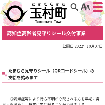
アクセ
サイト内検索
認知症高齢者見守りシール交付事業
公開日 2022年10月07日
たまむら見守りシール（QRコードシール）の
支給を始めます
◎認知症等により行方不明が心配される方を早期に発
見・保護をし、無事に家に帰ることができるよう