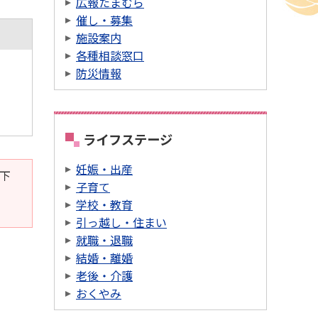
広報たまむら
催し・募集
施設案内
各種相談窓口
防災情報
ライフステージ
妊娠・出産
。下
子育て
学校・教育
引っ越し・住まい
就職・退職
結婚・離婚
老後・介護
おくやみ