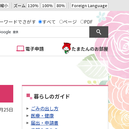
縮小
ズーム
120%
100%
80%
Foreign Language
ーワードでさがす
すべて
ページ
PDF
電子申請
たまたんのお部屋
暮らしのガイド
ごみの出し方
7月25日
医療・健康
届出・申請書