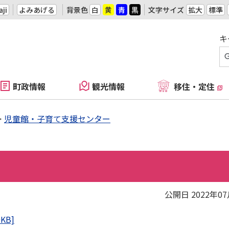
ji
よみあげる
背景色
白
黄
青
黒
文字サイズ
拡大
標準
キ
町政情報
観光情報
移住・定住
児童館・子育て支援センター
公開日 2022年0
KB]