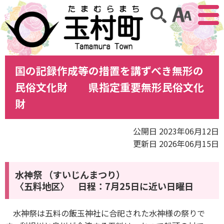
アクセ
サイト内検索
国の記録作成等の措置を講ずべき無形の
民俗文化財 県指定重要無形民俗文化
財
公開日 2023年06月12日
更新日 2026年06月15日
水神祭
（すいじんまつり）
〈五料地区〉 日程：7月25日に近い日曜日
水神祭は五料の飯玉神社に合祀された水神様の祭りで