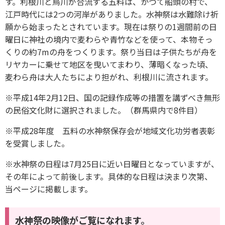
す。利根川と烏川が合流する五料は、かつて船頭の村で、
江戸時代には2つの河岸がありました。水神祭は水難除け祈
願から始まったとされています。現在は祭りの1週間前の日
曜日に神社の境内で麦わらや青竹などを使って、本物そっ
くりの約7mの舟をつくります。祭り当日は子供たちが舟を
リヤカーに乗せて地区を曳いてまわり、薄暗くなった頃、
麦わら舟は大人たちにより担がれ、利根川に流されます。
※平成14年2月12日、国の記録作成等の措置を講ずべき無形
の民俗文化財に選択されました。（群馬県内で8件目）
※平成28年度 五料の水神祭保存会が地域文化功労者表彰
を受賞しました。
※水神祭の日程は7月25日に近い日曜日となっていますが、
その年によって前後します。具体的な日程は決まり次第、
当ページに掲載します。
水神祭の映像がご覧になれます。