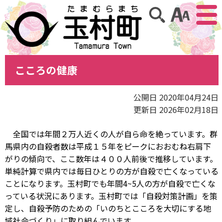
アクセ
サイト内検索
こころの健康
公開日 2020年04月24日
更新日 2026年02月18日
全国では年間２万人近くの人が自ら命を絶っています。群
馬県内の自殺者数は平成１５年をピークにおおむね右肩下
がりの傾向で、ここ数年は４００人前後で推移しています。
単純計算で県内では毎日ひとりの方が自殺で亡くなっている
ことになります。玉村町でも年間4~5人の方が自殺で亡くな
っている状況にあります。
玉村町では「自殺対策計画」を策
定し、自殺予防のための「いのちとこころを大切にする地
域社会づくり」に取り組んでいます。