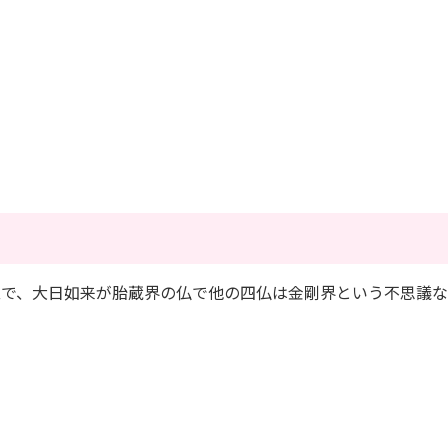
建立で、大日如来が胎蔵界の仏で他の四仏は金剛界という不思議