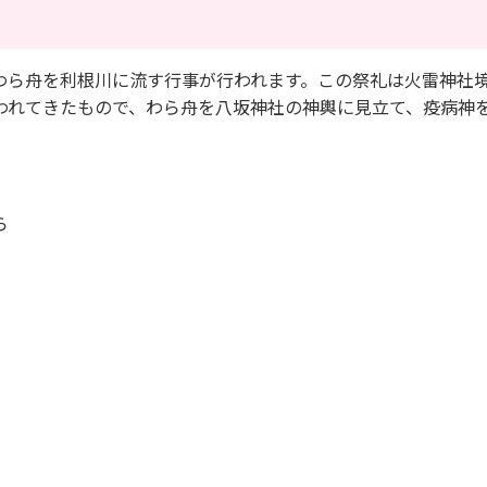
ら舟を利根川に流す行事が行われます。この祭礼は火雷神社
われてきたもので、わら舟を八坂神社の神輿に見立て、疫病神
）
ら