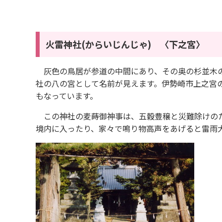
火雷神社
(からいじんじゃ) 〈下之宮〉
灰色の鳥居が参道の中間にあり、その奥の杉並木の
社の八の宮として名前が見えます。伊勢崎市上之宮
もなっています。
この神社の麦蒔御神事は、五穀豊穣と災難除けのた
境内に入ったり、家々で鳴り物高声をあげると雷雨