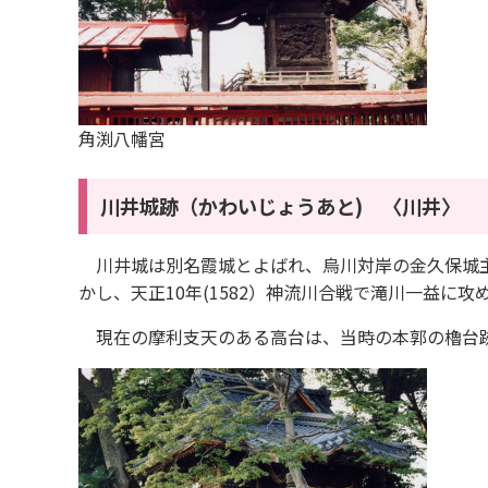
角渕八幡宮
川井城跡
（かわいじょうあと) 〈川井〉
川井城は別名霞城とよばれ、烏川対岸の金久保城主
かし、天正10年(1582）神流川合戦で滝川一益に
現在の摩利支天のある高台は、当時の本郭の櫓台