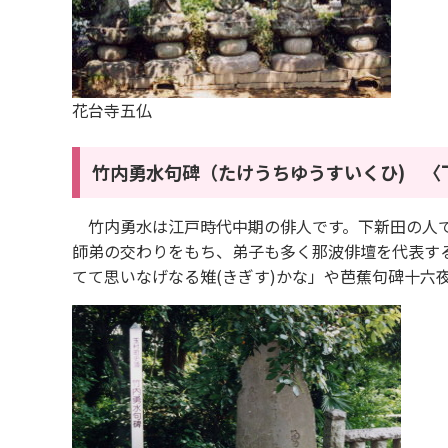
花台寺五仏
竹内勇水句碑
（たけうちゆうすいくひ) 〈
竹内勇水は江戸時代中期の俳人です。下新田の人で
師弟の交わりをもち、弟子も多く那波俳壇を代表す
てて思いなげなる雉(きぎす)かな」や芭蕉句碑十六