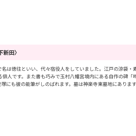
下新田〉
名は徳往といい、代々宿役人をしていました。江戸の涼袋・
る俳人です。また書も巧みで玉村八幡宮境内にある自作の碑「
夜塚にも彼の能筆がしのばれます。墓は神楽寺東墓地にありま