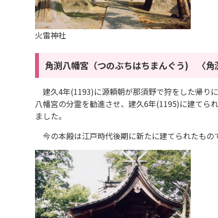
火雷神社
角渕八幡宮
（つのぶちはちまんぐう) 〈角
建久4年(1193)に源頼朝が那須野で狩をした帰
八幡宮の分霊を勧進させ、建久6年(1195)に建て
ました。
今の本殿は江戸時代後期に新たに建てられたもの