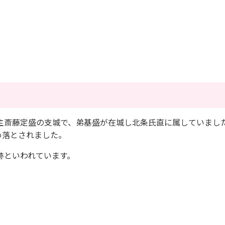
斎藤定盛の支城で、弟基盛が在城し北条氏直に属していまし
攻め落とされました。
跡といわれています。