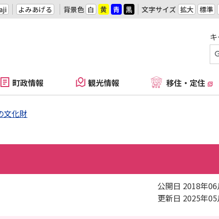
ji
よみあげる
背景色
白
黄
青
黒
文字サイズ
拡大
標準
キ
町政情報
観光情報
移住・定住
の文化財
公開日 2018年0
更新日 2025年0