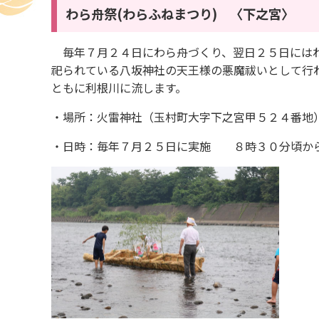
わら舟祭
(わらふねまつり) 〈下之宮〉
毎年７月２４日にわら舟づくり、翌日２５日にはわ
祀られている八坂神社の天王様の悪魔祓いとして行
ともに利根川に流します。
・場所：火雷神社（玉村町大字下之宮甲５２４番地
・日時：毎年７月２５日に実施 ８時３０分頃か