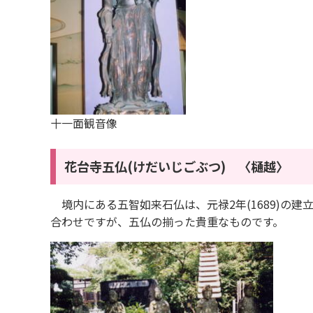
十一面観音像
花台寺五仏
(けだいじごぶつ) 〈樋越〉
境内にある五智如来石仏は、元禄2年(1689)の
合わせですが、五仏の揃った貴重なものです。