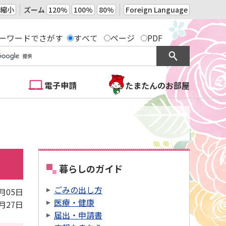
縮小
ズーム
120%
100%
80%
Foreign Language
ーワードでさがす
すべて
ページ
PDF
電子申請
たまたんのお部屋
暮らしのガイド
ごみの出し方
6月05日
医療・健康
5月27日
届出・申請書