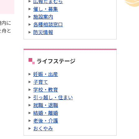
広報たまむら
催し・募集
施設案内
境内に
各種相談窓口
を舟と
防災情報
ライフステージ
妊娠・出産
子育て
学校・教育
引っ越し・住まい
就職・退職
結婚・離婚
老後・介護
おくやみ