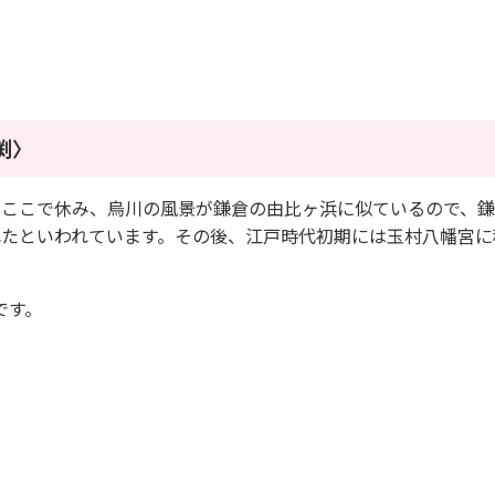
渕〉
りにここで休み、烏川の風景が鎌倉の由比ヶ浜に似ているので、
られたといわれています。その後、江戸時代初期には玉村八幡宮
です。