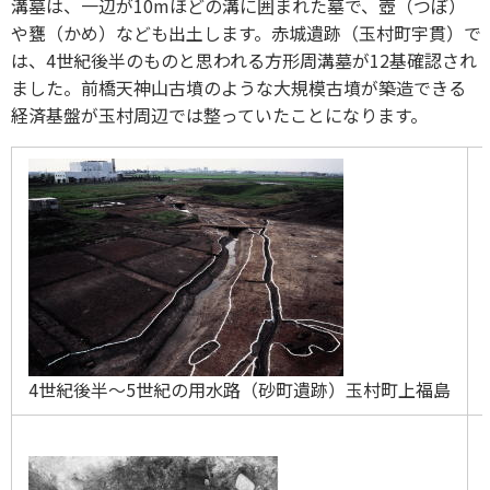
溝墓は、一辺が10mほどの溝に囲まれた墓で、壺（つぼ）
や甕（かめ）なども出土します。赤城遺跡（玉村町宇貫）で
は、4世紀後半のものと思われる方形周溝墓が12基確認され
ました。前橋天神山古墳のような大規模古墳が築造できる
経済基盤が玉村周辺では整っていたことになります。
4世紀後半～5世紀の用水路（砂町遺跡）玉村町上福島