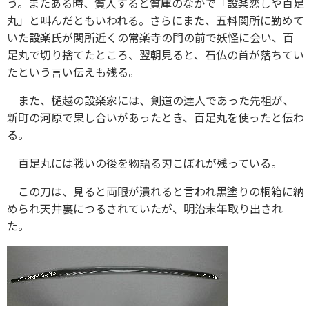
う。またある時、質入すると質庫のなかで「設楽恋しや百足
丸」と叫んだともいわれる。さらにまた、五料関所に勤めて
いた設楽氏が関所近くの常楽寺の門の前で妖怪に会い、百
足丸で切り捨てたところ、翌朝見ると、石仏の首が落ちてい
たという言い伝えも残る。
また、樋越の設楽家には、剣道の達人であった先祖が、
新町の河原で果し合いがあったとき、百足丸を使ったと伝わ
る。
百足丸には戦いの後を物語る刃こぼれが残っている。
この刀は、見ると両眼が潰れると言われ黒塗りの桐箱に納
められ天井裏につるされていたが、明治末年取り出され
た。