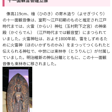
十一面観音菩薩立像
像高119cm、檜（ひのき）の寄木造り（よせぎづくり）
の十一面観音像は、室町～江戸初期のものと推定され江戸
時代までは、火雷（からい）神社（玉村町下之宮）の神楽
殿（かぐらでん）（江戸時代までは観音堂）にまつられて
いました。火雷神社は、およそ1800年前、雷をしずめるた
めに火雷神（ほのいかずちのかみ）をまつってつくられたと
伝えられる神社で、中世には東林寺（とうりんじ）が付属し
ていました。明治維新の神仏分離とともに、この十一面観
音像も東林寺に移されました。