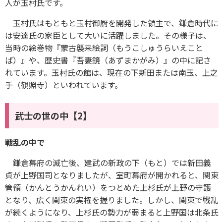
人が玉村氏です。
玉村氏はもともと玉村御厨を開発した領主で、鎌倉時代に
は安達氏の家臣として大いに活躍しました。その様子は、
当時の絵巻物『蒙古襲来絵詞（もうこしゅうらいえこと
ば）』や、歴史書『吾妻鏡（あずまかがみ）』の中に記さ
れています。玉村氏の館は、現在の下新田または南玉、上之
手（観照寺）といわれています。
武士の世の中【2】
戦乱の中で
鎌倉幕府の滅亡後、建武の新政の下（もと）では新田義
貞が上野国司となりましたが、室町幕府が開かれると、関東
管領（かんとうかんれい）をつとめた上杉氏が上野の守護
となり、広く関東の実権を握りました。しかし、関東で戦乱
が続くようになり、上杉氏の勢力が弱まると上野国は北条氏