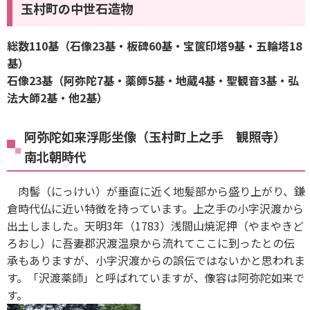
玉村町の中世石造物
総数110基（石像23基・板碑60基・宝篋印塔9基・五輪塔18
基）
石像23基（阿弥陀7基・薬師5基・地蔵4基・聖観音3基・弘
法大師2基・他2基）
阿弥陀如来浮彫坐像（玉村町上之手 観照寺）
南北朝時代
肉髻（にっけい）が垂直に近く地髪部から盛り上がり、鎌
倉時代仏に近い特徴を持っています。上之手の小字沢渡から
出土しました。天明3年（1783）浅間山焼泥押（やまやきど
ろおし）に吾妻郡沢渡温泉から流れてここに到ったとの伝
承もありますが、小字沢渡からの誤伝ではないかと思われま
す。「沢渡薬師」と呼ばれていますが、像容は阿弥陀如来で
す。