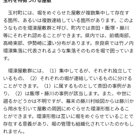
玉村を特徴づける屋敷
玉村町には、堀をめぐらせた屋敷が複数集中して存在す
る箇所、あるいは複数連結している箇所があります。このよ
うなものを環濠屋敷群と呼び、町内では斎田・飯塚・藤川
等にそれぞれ認めることができます。県内では、前橋南部、
高崎東部、伊勢崎に濃い分布があります。奈良県では竹ノ内
環濠集落に代表されるような集落そのものを堀で囲っていま
す。
環濠屋敷群には、（1）集中してるが、それぞれ独立して
いるもの、（2）それぞれの堀が連結しているものに分ける
ことができます。（1）に属するものとして斎田の事例があ
り、（2）は飯塚・藤川の事例が該当します。また、中世に
遡るかどうかは不明ですが、幕末の藤川村絵図からは藤川か
ら用水を引いて屋敷の周囲にめぐらせた環濠形態とみるこ
とができます。環濠形態は互いに堀をめぐらせていることで
存在する意義があり、堀の管理も組織化されていたのかもし
れません。