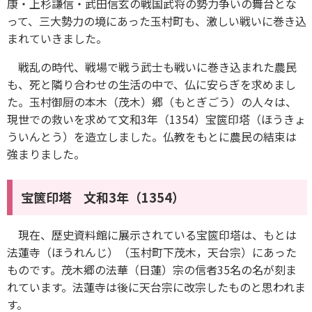
康・上杉謙信・武田信玄の戦国武将の勢力争いの舞台とな
って、三大勢力の境にあった玉村町も、激しい戦いに巻き込
まれていきました。
戦乱の時代、戦場で戦う武士も戦いに巻き込まれた農民
も、死と隣り合わせの生活の中で、仏に安らぎを求めまし
た。玉村御厨の本木（茂木）郷（もとぎごう）の人々は、
現世での救いを求めて文和3年（1354）宝篋印塔（ほうきょ
ういんとう）を造立しました。仏教をもとに農民の結束は
強まりました。
宝篋印塔 文和3年（1354）
現在、歴史資料館に展示されている宝篋印塔は、もとは
法蓮寺（ほうれんじ）（玉村町下茂木，天台宗）にあった
ものです。茂木郷の法華（日蓮）宗の信者35名の名が刻ま
れています。法蓮寺は後に天台宗に改宗したものと思われま
す。