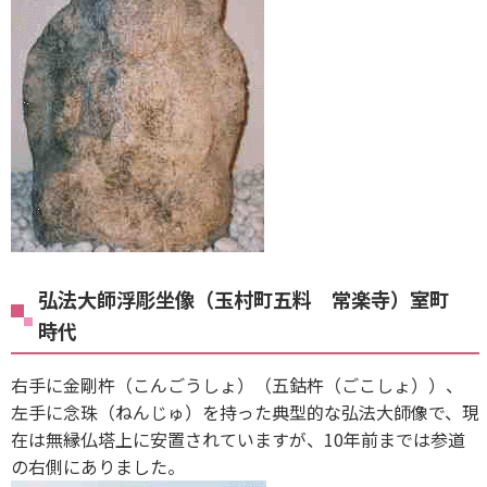
弘法大師浮彫坐像（玉村町五料 常楽寺）室町
時代
右手に金剛杵（こんごうしょ）（五鈷杵（ごこしょ））、
左手に念珠（ねんじゅ）を持った典型的な弘法大師像で、現
在は無縁仏塔上に安置されていますが、10年前までは参道
の右側にありました。