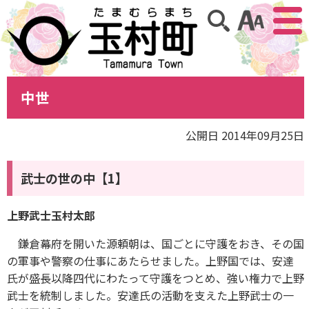
アクセ
サイト内検索
中世
公開日 2014年09月25日
武士の世の中【1】
上野武士玉村太郎
鎌倉幕府を開いた源頼朝は、国ごとに守護をおき、その国
の軍事や警察の仕事にあたらせました。上野国では、安達
氏が盛長以降四代にわたって守護をつとめ、強い権力で上野
武士を統制しました。安達氏の活動を支えた上野武士の一