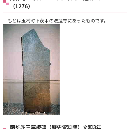
（1276）
もとは玉村町下茂木の法蓮寺にあったものです。
阿弥陀三尊板碑（歴史資料館）文和3年