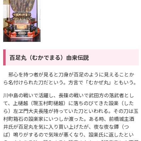
百足丸（むかでまる）由来伝説
邪心を持つ者が見ると刀身が百足のように見えることか
ら名付けられた刀だという。方言で「むかぜ丸」ともいう。
川中島の戦いで活躍し、長篠の戦いで武田方の落武者とし
て、上樋越（現玉村町樋越）に落ちのびてきた設楽（した
ら）左ヱ門大夫長隆が持っていた刀といわれる。その刀は玉
村町箱石の設楽家にいつしか渡った。ある時、前橋城主酒
井氏が百足丸を気に入り買い上げたが、夜な夜な鐔（つ
ば）鳴りがするので気味が悪くなり、設楽氏に返したとい