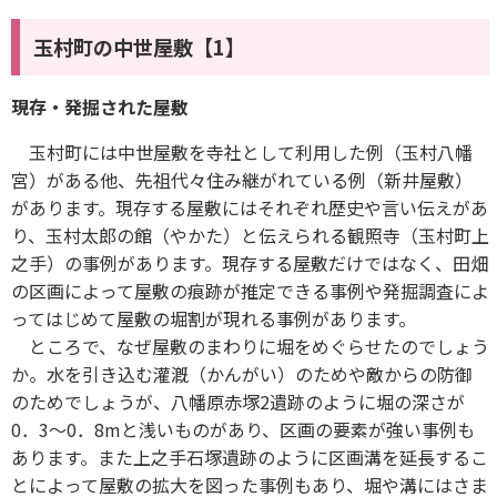
玉村町の中世屋敷【1】
現存・発掘された屋敷
玉村町には中世屋敷を寺社として利用した例（玉村八幡
宮）がある他、先祖代々住み継がれている例（新井屋敷）
があります。現存する屋敷にはそれぞれ歴史や言い伝えがあ
り、玉村太郎の館（やかた）と伝えられる観照寺（玉村町上
之手）の事例があります。現存する屋敷だけではなく、田畑
の区画によって屋敷の痕跡が推定できる事例や発掘調査によ
ってはじめて屋敷の堀割が現れる事例があります。
ところで、なぜ屋敷のまわりに堀をめぐらせたのでしょう
か。水を引き込む灌漑（かんがい）のためや敵からの防御
のためでしょうが、八幡原赤塚2遺跡のように堀の深さが
0．3～0．8mと浅いものがあり、区画の要素が強い事例も
あります。また上之手石塚遺跡のように区画溝を延長するこ
とによって屋敷の拡大を図った事例もあり、堀や溝にはさま