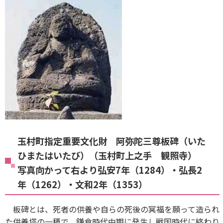
玉村町指定重要文化財 阿弥陀三尊板碑（いた
ひまたはいたび）（玉村町上之手 観照寺）
写真向かって右より弘安7年（1284）・弘長2
年（1262）・文和2年（1353）
板碑とは、死者の供養や自らの死後の冥福を願って造られ
た供養塔の一種で、鎌倉時代中期に発生し戦国時代に終わり