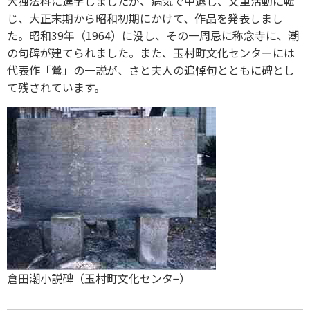
大独法科に進学しましたが、病気で中退し、文筆活動に転
じ、大正末期から昭和初期にかけて、作品を発表しまし
た。昭和39年（1964）に没し、その一周忌に称念寺に、潮
の句碑が建てられました。また、玉村町文化センターには
代表作「鶯」の一説が、さと夫人の追悼句とともに碑とし
て残されています。
倉田潮小説碑（玉村町文化センタ−）