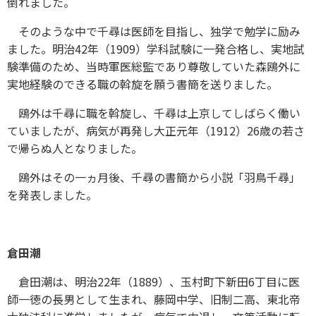
倒れました。
そのような中で千尋は医師を目指し、独学で勉学に励み
ました。明治42年（1909）学科試験に一発合格し、実地試
験準備のため、当時軍医総監であり尊敬していた森鴎外に
実地経験のできる職の斡旋を願う書簡を送りました。
鴎外は千尋に職を斡旋し、千尋は上京してしばらく働い
ていましたが、病気が再発し大正元年（1912）26歳の若さ
で帰らぬ人となりました。
鴎外はその一ヵ月後、千尋の書簡から小説「羽鳥千尋」
を発表しました。
倉田潮
倉田潮は、明治22年（1889）、玉村町下新田6丁目に医
師一徳の長男として生まれ、藤岡中学、旧制二高、東北帝