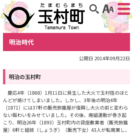
アクセ
サイト内検索
明治時代
公開日 2014年09月22日
明治の玉村町
慶応4年（1868）1月11日に発生した大火で玉村宿のほと
んどが焼けてしまいました。しかし、3年後の明治4年
（1871）には37軒の飯売旅籠屋が復興し大火の前と変わら
ない賑わいをみせていました。その後、廃娼運動が巻き起
こり、明治26年（1893）玉村町内の貸座敷業者（飯売旅籠
屋）6軒と娼妓（しょうぎ）（飯売下女）43人が転廃業し、