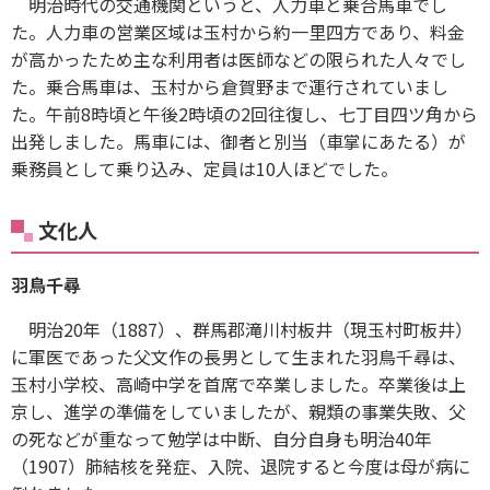
明治時代の交通機関というと、人力車と乗合馬車でし
た。人力車の営業区域は玉村から約一里四方であり、料金
が高かったため主な利用者は医師などの限られた人々でし
た。乗合馬車は、玉村から倉賀野まで運行されていまし
た。午前8時頃と午後2時頃の2回往復し、七丁目四ツ角から
出発しました。馬車には、御者と別当（車掌にあたる）が
乗務員として乗り込み、定員は10人ほどでした。
文化人
羽鳥千尋
明治20年（1887）、群馬郡滝川村板井（現玉村町板井）
に軍医であった父文作の長男として生まれた羽鳥千尋は、
玉村小学校、高崎中学を首席で卒業しました。卒業後は上
京し、進学の準備をしていましたが、親類の事業失敗、父
の死などが重なって勉学は中断、自分自身も明治40年
（1907）肺結核を発症、入院、退院すると今度は母が病に