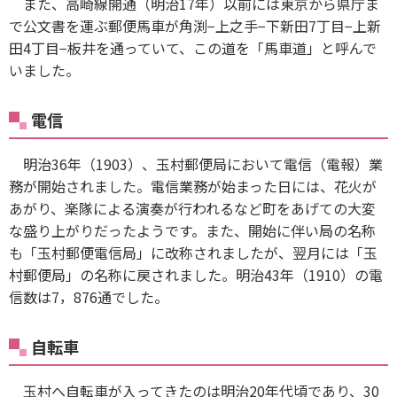
また、高崎線開通（明治17年）以前には東京から県庁ま
で公文書を運ぶ郵便馬車が角渕−上之手−下新田7丁目−上新
田4丁目−板井を通っていて、この道を「馬車道」と呼んで
いました。
電信
明治36年（1903）、玉村郵便局において電信（電報）業
務が開始されました。電信業務が始まった日には、花火が
あがり、楽隊による演奏が行われるなど町をあげての大変
な盛り上がりだったようです。また、開始に伴い局の名称
も「玉村郵便電信局」に改称されましたが、翌月には「玉
村郵便局」の名称に戻されました。明治43年（1910）の電
信数は7，876通でした。
自転車
玉村へ自転車が入ってきたのは明治20年代頃であり、30