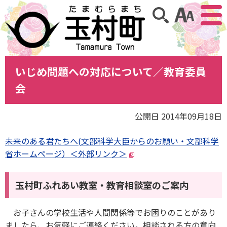
アクセ
サイト内検索
いじめ問題への対応について／教育委員
会
公開日 2014年09月18日
未来のある君たちへ(文部科学大臣からのお願い・文部科学
省ホームページ）＜外部リンク＞
玉村町ふれあい教室・教育相談室のご案内
お子さんの学校生活や人間関係等でお困りのことがあり
ましたら、お気軽にご連絡ください。相談される方の意向