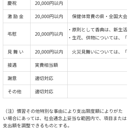
慶祝
20,000円以内
激 励 金
20,000円以内
保健体育費の県・全国大会
原則として香典は、新生活運
弔慰
20,000円以内
生花、供物については、「
見 舞 い
20,000円以内
火災見舞いについては、「
接遇
実費相当額
謝意
適切対応
その他
適切対応
（注）慣習その他特別な事由により支出限度額によりがた
い場合にあっては、社会通念上妥当な範囲内で、項目または
支出額を調整できるものとする。